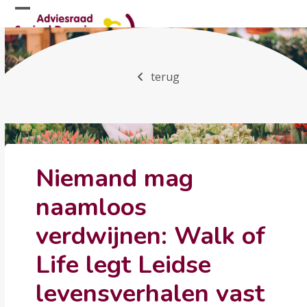
Skip
Open
Close
to
mobile
mobile
content
menu
menu
terug
Niemand mag
naamloos
verdwijnen: Walk of
Life legt Leidse
levensverhalen vast