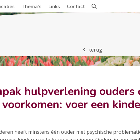
icaties
Thema’s
Links
Contact
terug
pak hulpverlening ouders 
 voorkomen: voer een kinde
deren heeft minstens één ouder met psychische problematie
n veel kinderen in te krappe woningen. Ouders in een kwet