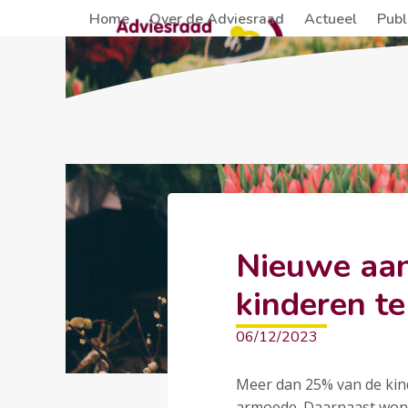
Skip
Home
Over de Adviesraad
Actueel
Publ
to
content
Nieuwe aan
kinderen te
06/12/2023
Meer dan 25% van de kin
armoede. Daarnaast wone