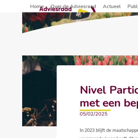
Skip
Home
Over de Adviesraad
Actueel
Publ
to
content
Nivel Parti
met een be
05/02/2025
In 2023 blijft de maatschapp