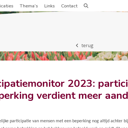
icaties
Thema’s
Links
Contact
terug
cipatiemonitor 2023: parti
perking verdient meer aan
elijke participatie van mensen met een beperking nog altijd achter bi