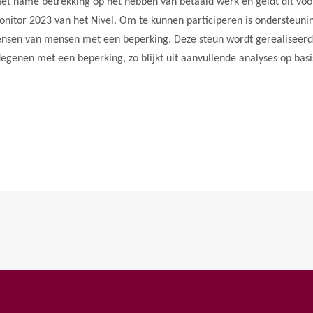
met name betrekking op het hebben van betaald werk en geldt dit voo
emonitor 2023 van het Nivel. Om te kunnen participeren is ondersteuni
ensen van mensen met een beperking. Deze steun wordt gerealiseerd
genen met een beperking, zo blijkt uit aanvullende analyses op basi