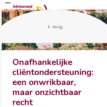
Skip
Open
Close
to
mobile
mobile
content
menu
menu
terug
Onafhankelijke
cliëntondersteuning:
een onwrikbaar,
maar onzichtbaar
recht