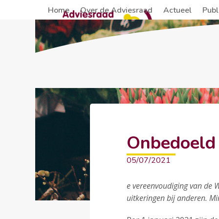
Skip
Home
Over de Adviesraad
Actueel
Publ
to
content
Onbedoeld 
05/07/2021
e vereenvoudiging van de W
uitkeringen bij anderen. M