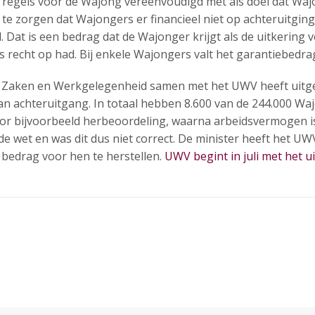
de regels voor de Wajong vereenvoudigd met als doel dat W
te zorgen dat Wajongers er financieel niet op achteruitgin
 Dat is een bedrag dat de Wajonger krijgt als de uitkering 
s recht op had. Bij enkele Wajongers valt het garantiebedra
le Zaken en Werkgelegenheid samen met het UWV heeft uitge
an achteruitgang. In totaal hebben 8.600 van de 244.000 Wa
 door bijvoorbeeld herbeoordeling, waarna arbeidsvermogen
n de wet en was dit dus niet correct. De minister heeft het
bedrag voor hen te herstellen.
UWV begint in juli met het ui