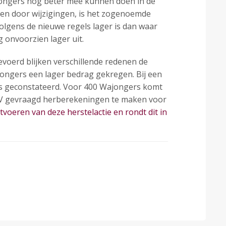
ajongers nog beter mee kunnen doen in de
gen door wijzigingen, is het zogenoemde
volgens de nieuwe regels lager is dan waar
g onvoorzien lager uit.
voerd blijken verschillende redenen de
jongers een lager bedrag gekregen. Bij een
 is geconstateerd. Voor 400 Wajongers komt
 UWV gevraagd herberekeningen te maken voor
tvoeren van deze herstelactie en rondt dit in