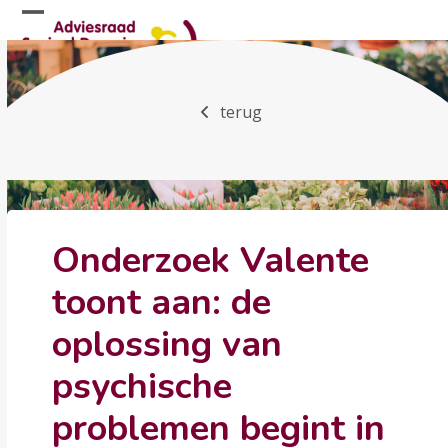
Skip
Open
Close
to
mobile
mobile
content
menu
menu
terug
Onderzoek Valente
toont aan: de
oplossing van
psychische
problemen begint in