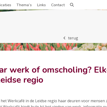
icaties
Thema’s
Links
Contact
terug
ar werk of omscholing? Elk
eidse regio
 het Werkcafé in de Leidse regio haar deuren voor mensen 
t Werkcafé biedt hulp bij het vinden van werk, informatie 