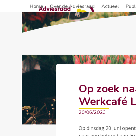
Skip
Home
Over de Adviesraad
Actueel
Publ
to
content
Op zoek na
Werkcafé L
20/06/2023
Op dinsdag 20 juni opent
naar een betere baan. He