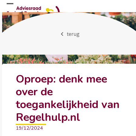
Skip
Open
Close
to
mobile
mobile
content
menu
menu
terug
Oproep: denk mee
over de
toegankelijkheid van
Regelhulp.nl
19/12/2024