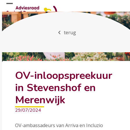
Skip
Open
Close
to
mobile
mobile
content
menu
menu
terug
OV-inloopspreekuur
in Stevenshof en
Merenwijk
29/07/2024
OV-ambassadeurs van Arriva en Incluzio