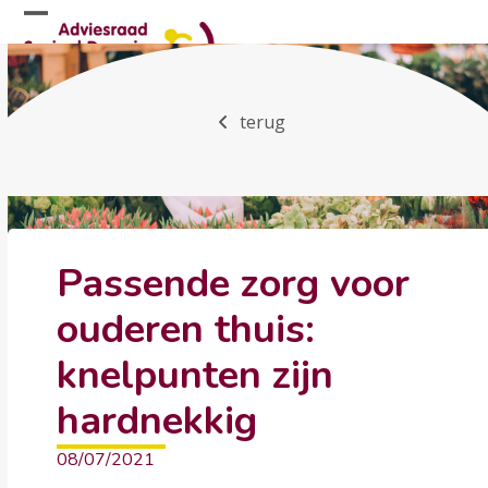
Skip
Open
Close
to
mobile
mobile
content
menu
menu
terug
Passende zorg voor
ouderen thuis:
knelpunten zijn
hardnekkig
08/07/2021