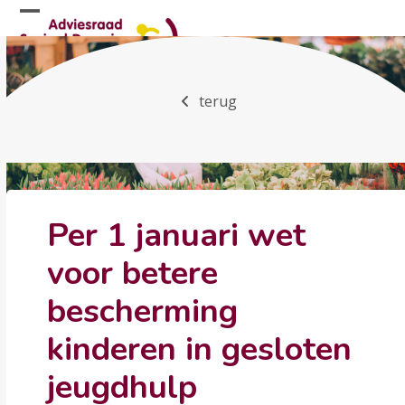
Skip
Open
Close
to
mobile
mobile
content
menu
menu
terug
Per 1 januari wet
voor betere
bescherming
kinderen in gesloten
jeugdhulp