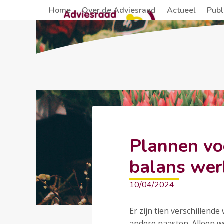
Skip
Home
Over de Adviesraad
Actueel
Publ
to
content
Plannen vo
balans wer
10/04/2024
Er zijn tien verschillend
andere naasten. Alleen w