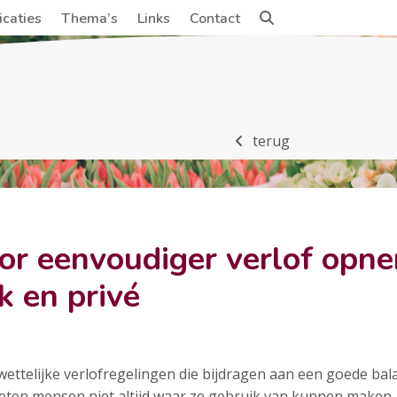
icaties
Thema’s
Links
Contact
terug
or eenvoudiger verlof opn
k en privé
e wettelijke verlofregelingen die bijdragen aan een goede b
eten mensen niet altijd waar ze gebruik van kunnen maken, 