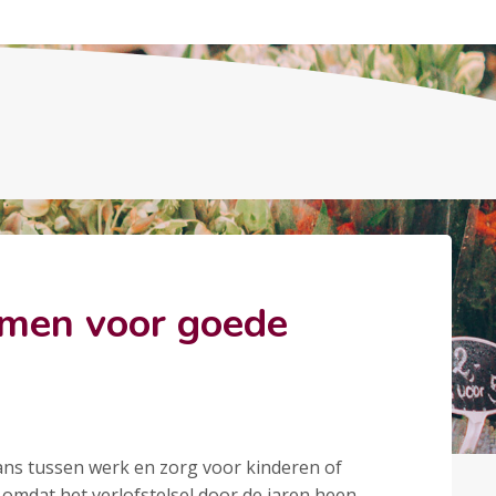
emen voor goede
alans tussen werk en zorg voor kinderen of
omdat het verlofstelsel door de jaren heen