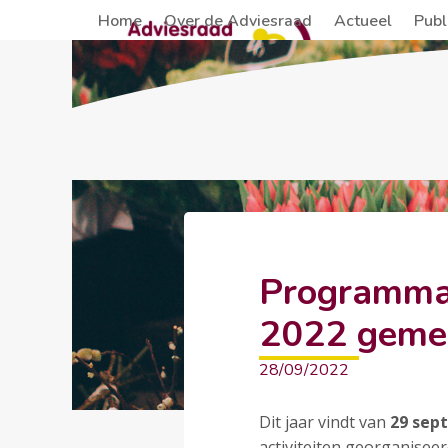
Skip
Home
Over de Adviesraad
Actueel
Publ
to
content
Programma 
2022 geme
28/09/2022
Dit jaar vindt van
29 sep
activiteiten georganise