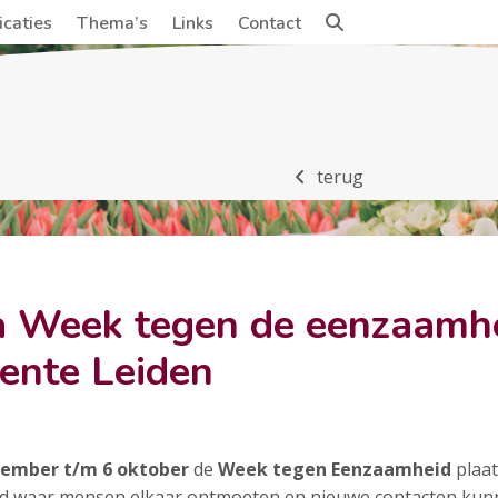
icaties
Thema’s
Links
Contact
terug
Week tegen de eenzaamhei
ente Leiden
tember t/m 6 oktober
de
Week tegen Eenzaamheid
plaat
erd waar mensen elkaar ontmoeten en nieuwe contacten kun