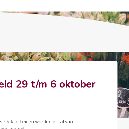
d 29 t/m 6 oktober
s. Ook in Leiden worden er tal van
nen leggen!