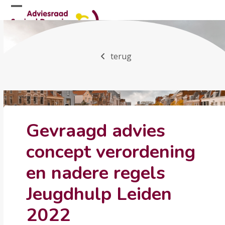
Skip
Open
Close
to
mobile
mobile
content
menu
menu
terug
Gevraagd advies
concept verordening
en nadere regels
Jeugdhulp Leiden
2022