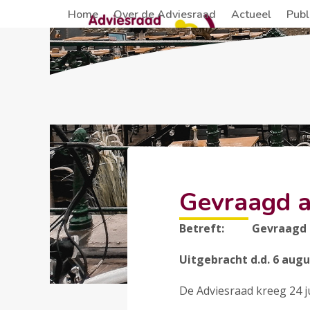
Skip
Home
Over de Adviesraad
Actueel
Publ
to
content
Gevraagd a
Betreft: Gevraagd adv
Uitgebracht d.d. 6 aug
De Adviesraad kreeg 24 j