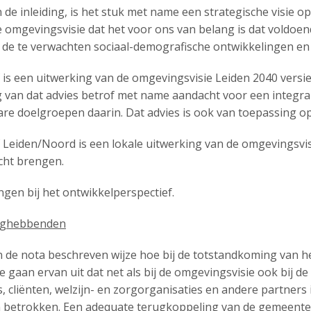
 de inleiding, is het stuk met name een strategische visie o
de omgevingsvisie dat het voor ons van belang is dat vold
ij de te verwachten sociaal-demografische ontwikkelingen 
is een uitwerking van de omgevingsvisie Leiden 2040 versie 
g van dat advies betrof met name aandacht voor een integra
are doelgroepen daarin. Dat advies is ook van toepassing op
 Leiden/Noord is een lokale uitwerking van de omgevingsvi
cht brengen.
en bij het ontwikkelperspectief.
nghebbenden
 in de nota beschreven wijze hoe bij de totstandkoming van
 gaan ervan uit dat net als bij de omgevingsvisie ook bij de u
cliënten, welzijn- en zorgorganisaties en andere partners in
betrokken. Een adequate terugkoppeling van de gemeente op