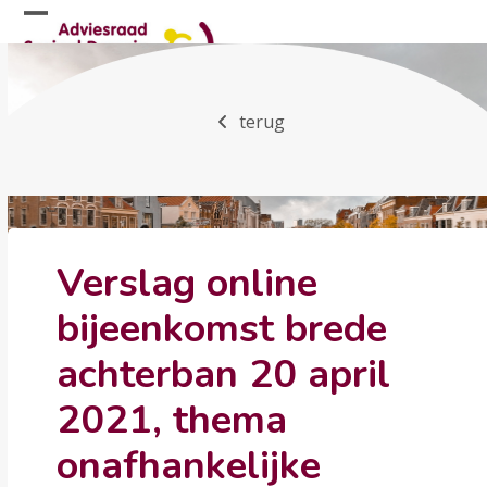
Skip
Open
Close
to
mobile
mobile
content
menu
menu
terug
Verslag online
bijeenkomst brede
achterban 20 april
2021, thema
onafhankelijke