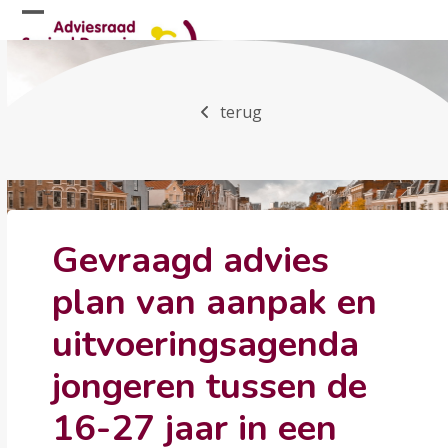
Skip
Open
Close
to
mobile
mobile
content
menu
menu
terug
Gevraagd advies
plan van aanpak en
uitvoeringsagenda
jongeren tussen de
16-27 jaar in een