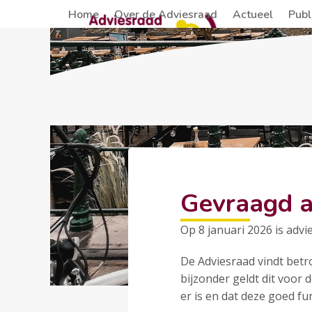
Skip
Home
Over de Adviesraad
Actueel
Publ
to
content
Gevraagd ad
Op 8 januari 2026 is advi
De Adviesraad vindt betro
bijzonder geldt dit voor 
er is en dat deze goed fu