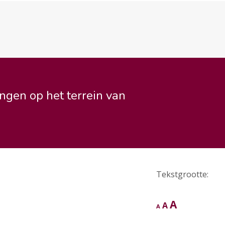
ngen op het terrein van
Tekstgrootte:
Letterty
A
Lettertype
A
Lettertype
A
grootte
grootte
grootte