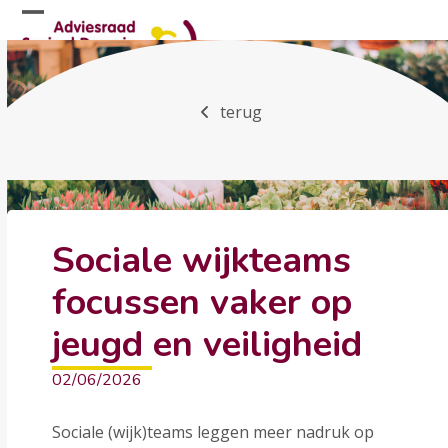
Skip
Open
Close
to
mobile
mobile
content
menu
menu
terug
Sociale wijkteams
focussen vaker op
jeugd en veiligheid
02/06/2026
Sociale (wijk)teams leggen meer nadruk op