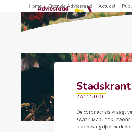
Skip
Home
Over de Adviesraad
Actueel
Publ
to
content
Stadskrant
27/11/2020
De coronacrisis vraagt 
zwaar. Maar ook inwoners
hun belangrijke werk d