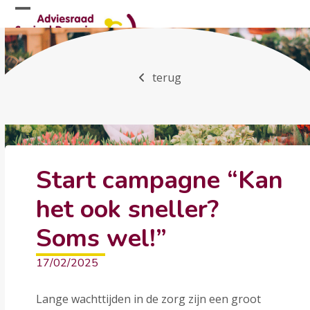
Skip
Open
Close
to
mobile
mobile
content
menu
menu
terug
Start campagne “Kan
het ook sneller?
Soms wel!”
17/02/2025
Lange wachttijden in de zorg zijn een groot