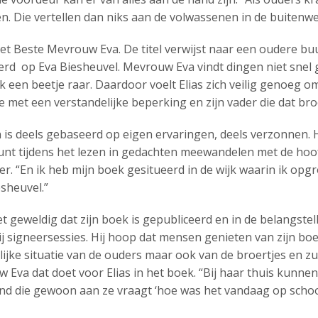
. Die vertellen dan niks aan de volwassenen in de buitenwe
t Beste Mevrouw Eva. De titel verwijst naar een oudere buu
erd op Eva Biesheuvel. Mevrouw Eva vindt dingen niet snel ge
 een beetje raar. Daardoor voelt Elias zich veilig genoeg om
je met een verstandelijke beperking en zijn vader die dat broe
is deels gebaseerd op eigen ervaringen, deels verzonnen. He
 kunt tijdens het lezen in gedachten meewandelen met de h
er. “En ik heb mijn boek gesitueerd in de wijk waarin ik op
sheuvel.”
et geweldig dat zijn boek is gepubliceerd en in de belangstel
hij signeersessies. Hij hoop dat mensen genieten van zijn b
lijke situatie van de ouders maar ook van de broertjes en z
 Eva dat doet voor Elias in het boek. “Bij haar thuis kunne
mand die gewoon aan ze vraagt ‘hoe was het vandaag op schoo