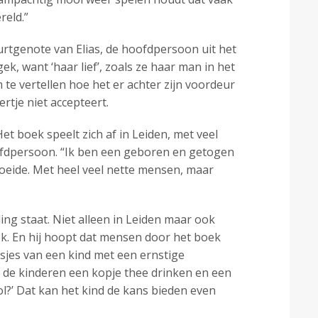
reld.”
rtgenote van Elias, de hoofdpersoon uit het
k, want ‘haar lief’, zoals ze haar man in het
 te vertellen hoe het er achter zijn voordeur
rtje niet accepteert.
t boek speelt zich af in Leiden, met veel
oofdpersoon. “Ik ben een geboren en getogen
groeide. Met heel veel nette mensen, maar
ling staat. Niet alleen in Leiden maar ook
oek. En hij hoopt dat mensen door het boek
usjes van een kind met een ernstige
n de kinderen een kopje thee drinken en een
l?’ Dat kan het kind de kans bieden even