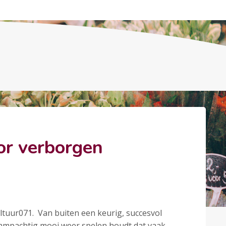
or verborgen
ltuur071. Van buiten een keurig, succesvol
krampachtig mooi weer spelen houdt dat vaak