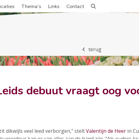
icaties
Thema’s
Links
Contact
terug
Leids debuut vraagt oog vo
it dikwijls veel leed verborgen,” stelt
Valentijn de Heer
in Cu
de voordeur kan er van alles aan de hand zijn. “Als ouders 