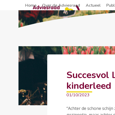
Skip
Home
Over de Adviesraad
Actueel
Publ
to
content
Succesvol 
kinderleed
01/10/2023
“Achter de schone schijn z
gezinnetje, maar achter 