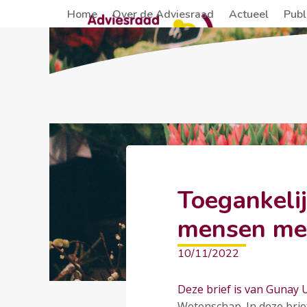
Skip
Home
Over de Adviesraad
Actueel
Publ
to
content
Toegankelij
mensen met
10/11/2022
Deze brief is van Gunay U
Wetenschap. In deze brief 