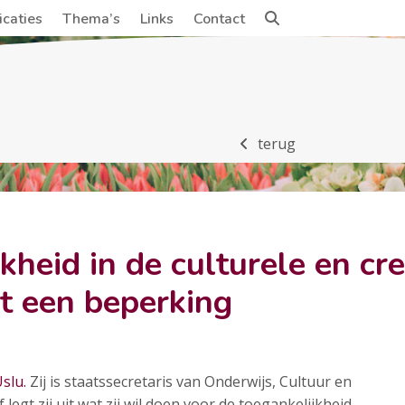
icaties
Thema’s
Links
Contact
terug
kheid in de culturele en cr
 een beperking
slu.
Zij is staatssecretaris van Onderwijs, Cultuur en
legt zij uit wat zij wil doen voor de toegankelijkheid