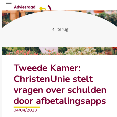
Skip
Open
Close
to
mobile
mobile
content
menu
menu
terug
Tweede Kamer:
ChristenUnie stelt
vragen over schulden
door afbetalingsapps
04/04/2023