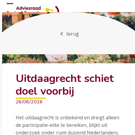
Skip
Open
Close
to
mobile
mobile
content
menu
menu
terug
Uitdaagrecht schiet
doel voorbij
26/06/2026
Het uitdaagrecht is onbekend en dreigt alleen
de participatie-elite te bereiken, blijkt uit
onderzoek onder ruim duizend Nederlanders.