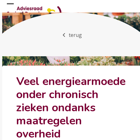
Skip
Open
Close
to
mobile
mobile
content
menu
menu
terug
Veel energiearmoede
onder chronisch
zieken ondanks
maatregelen
overheid