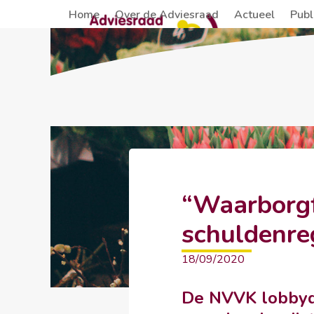
Skip
Home
Over de Adviesraad
Actueel
Publ
to
content
“Waarborgf
schuldenre
18/09/2020
De NVVK lobbyd