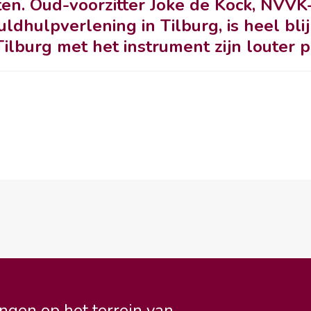
ten.
Oud-voorzitter Joke de Kock, NVVK-
dhulpverlening in Tilburg, is heel blij
ilburg met het instrument zijn louter po
ngen op het terrein van