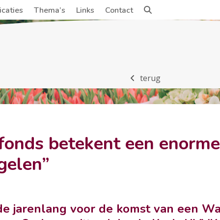
icaties
Thema’s
Links
Contact
terug
onds betekent een enorme v
gelen”
e jarenlang voor de komst van
een Wa