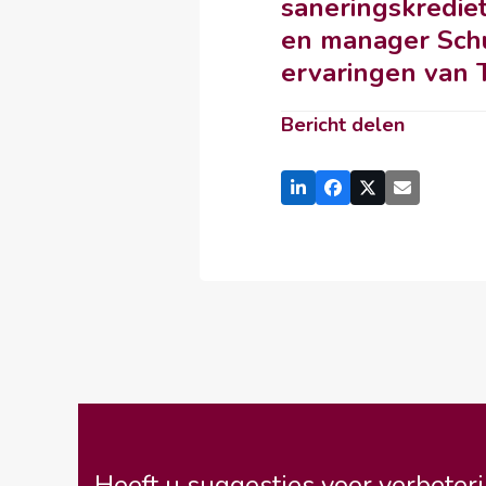
saneringskredie
en manager Schul
ervaringen van T
Bericht delen
Heeft u suggesties voor verbeteri