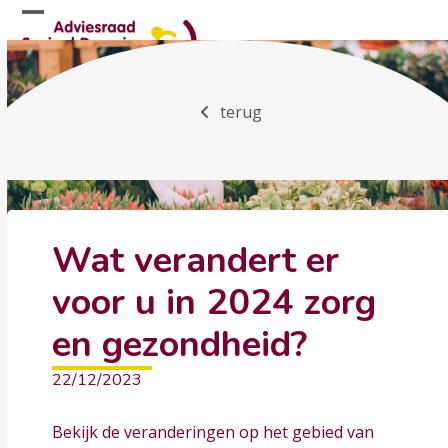
Skip
Open
Close
to
mobile
mobile
content
menu
menu
terug
Wat verandert er
voor u in 2024 zorg
en gezondheid?
22/12/2023
Bekijk de veranderingen op het gebied van