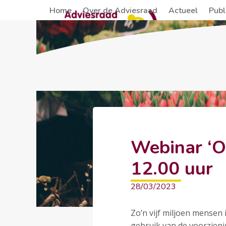
Skip
Home
Over de Adviesraad
Actueel
Publ
to
content
Webinar ‘On
12.00 uur
28/03/2023
Zo’n vijf miljoen mensen
gebruik van de voorzienin