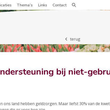
icaties
Thema’s
Links
Contact
terug
dersteuning bij niet-gebru
 in ons land hebben geldzorgen. Maar liefst 30% van de kw
gen die er voor hen zijn.