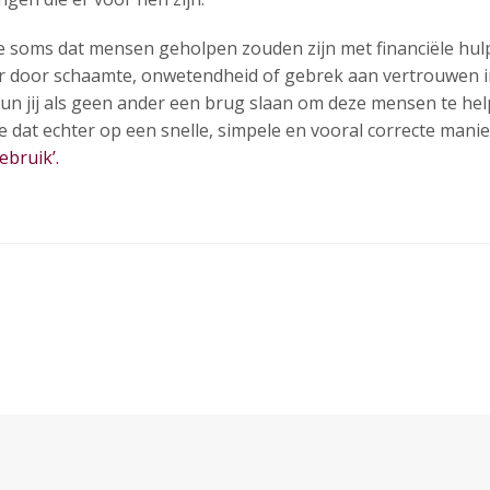
r je soms dat mensen geholpen zouden zijn met financiële hulp.
er door schaamte, onwetendheid of gebrek aan vertrouwen i
 kun jij als geen ander een brug slaan om deze mensen te he
e dat echter op een snelle, simpele en vooral correcte mani
ebruik’.