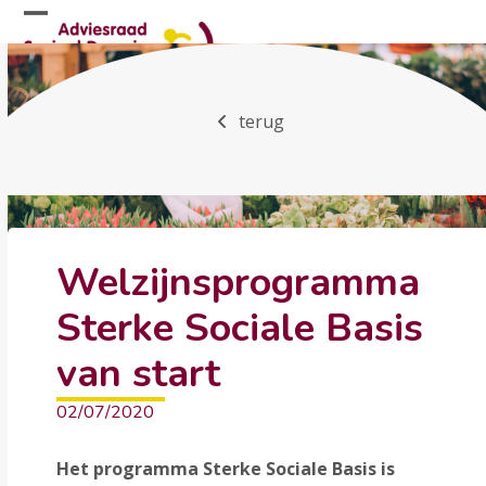
Skip
Open
Close
to
mobile
mobile
content
menu
menu
terug
Welzijnsprogramma
Sterke Sociale Basis
van start
02/07/2020
Het programma Sterke Sociale Basis is