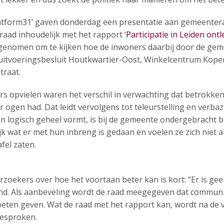
atform31’ gaven donderdag een presentatie aan gemeenter
ad inhoudelijk met het rapport ‘
Participatie in Leiden ont
 genomen om te kijken hoe de inwoners daarbij door de gem
itvoeringsbesluit Houtkwartier-Oost, Winkelcentrum Koperm
traat.
s opvielen waren het verschil in verwachting dat betrokken
ogen had. Dat leidt vervolgens tot teleurstelling en verbaz
 logisch geheel vormt, is bij de gemeente ondergebracht bij
k wat er met hun inbreng is gedaan en voelen ze zich niet 
fel zaten.
rzoekers over hoe het voortaan beter kan is kort: “Er is gee
nd. Als aanbeveling wordt de raad meegegeven dat commun
eten geven. Wat de raad met het rapport kan, wordt na de va
gesproken.