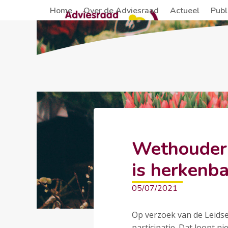
Skip
Home
Over de Adviesraad
Actueel
Publ
to
content
Wethouder 
is herkenba
05/07/2021
Op verzoek van de Leid
participatie. Dat loopt n