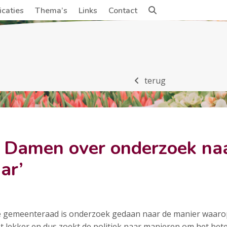
icaties
Thema’s
Links
Contact
terug
Damen over onderzoek naar 
ar’
se gemeenteraad is onderzoek gedaan naar de manier waar
iet lekker en dus zoekt de politiek naar manieren om het bet