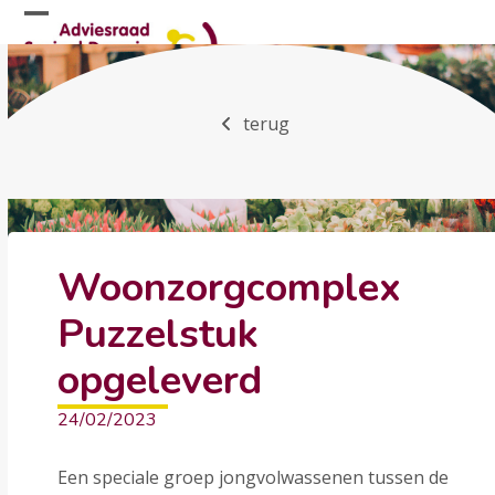
Skip
Open
Close
to
mobile
mobile
content
menu
menu
terug
Woonzorgcomplex
Puzzelstuk
opgeleverd
24/02/2023
Een speciale groep jongvolwassenen tussen de