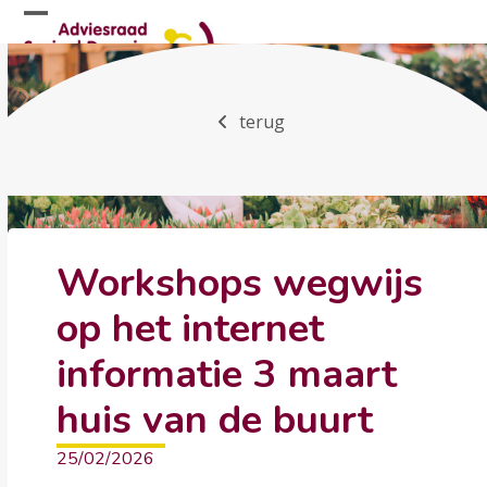
Skip
Open
Close
to
mobile
mobile
content
menu
menu
terug
Workshops wegwijs
op het internet
informatie 3 maart
huis van de buurt
25/02/2026