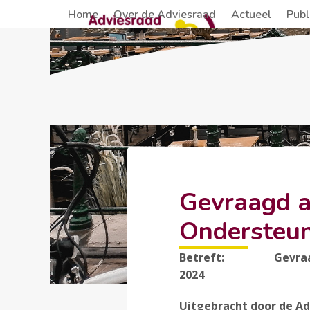
Skip
Home
Over de Adviesraad
Actueel
Publ
to
content
Gevraagd a
Ondersteu
Betreft: Gevraagd ad
2024
Uitgebracht door de Adv