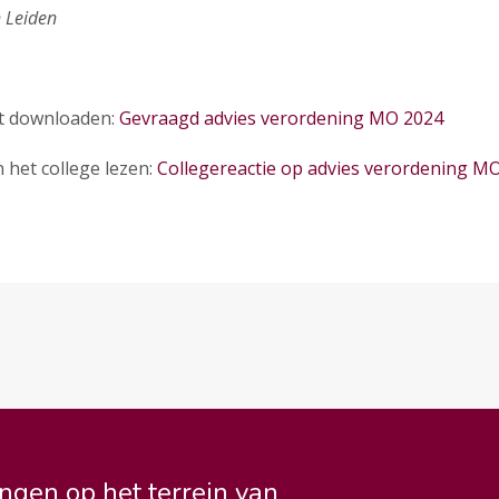
 Leiden
nt downloaden:
Gevraagd advies verordening MO 2024
n het college lezen:
Collegereactie op advies verordening M
ngen op het terrein van