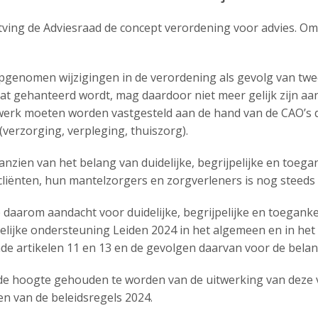
ing de Adviesraad de concept verordening voor advies. Omdat
 opgenomen wijzigingen in de verordening als gevolg van tw
dat gehanteerd wordt, mag daardoor niet meer gelijk zijn a
werk moeten worden vastgesteld aan de hand van de CAO’s d
(verzorging, verpleging, thuiszorg).
anzien van het belang van duidelijke, begrijpelijke en toeg
iënten, hun mantelzorgers en zorgverleners is nog steeds 
 daarom aandacht voor duidelijke, begrijpelijke en toegank
ijke ondersteuning Leiden 2024 in het algemeen en in het 
nde artikelen 11 en 13 en de gevolgen daarvan voor de bel
de hoogte gehouden te worden van de uitwerking van deze v
en van de beleidsregels 2024.